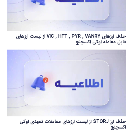
حذف ارزهای VIC , HFT , PYR , VANRY از لیست ارزهای
قابل معامله اوکی اکسچنج
حذف ارز STORJ از لیست ارزهای معاملات تعهدی اوکی
اکسچنج