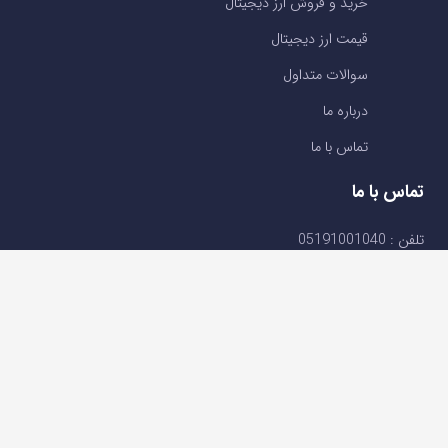
خرید و فروش ارز دیجیتال
قیمت ارز دیجیتال
سوالات متداول
درباره ما
تماس با ما
تماس با ما
تلفن : 05191001040
support@ok-ex.io
شبکه های اجتماعی