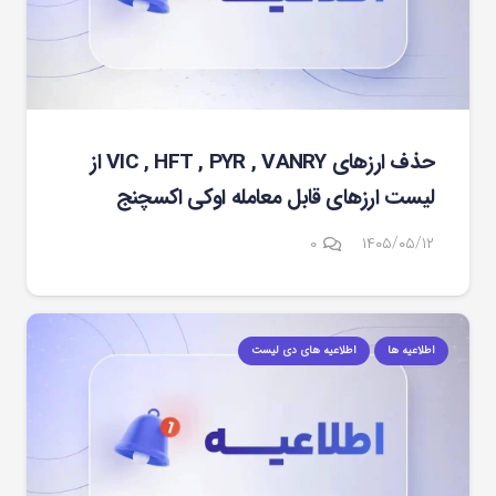
حذف ارزهای VIC , HFT , PYR , VANRY از
لیست ارزهای قابل معامله اوکی اکسچنج
۰
۱۴۰۵/۰۵/۱۲
اطلاعیه ها
اطلاعیه های دی لیست