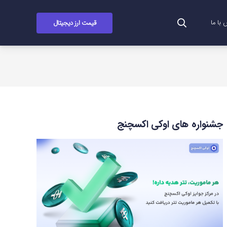
قیمت ارز دیجیتال
با ما
جشنواره های اوکی اکسچنج