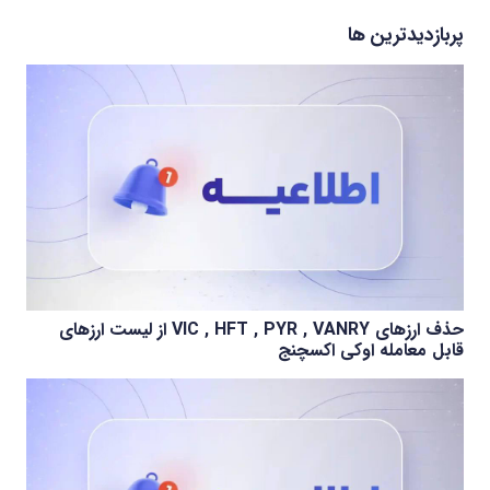
پربازدیدترین ها
حذف ارزهای VIC , HFT , PYR , VANRY از لیست ارزهای
قابل معامله اوکی اکسچنج