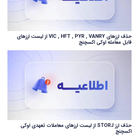
حذف ارزهای VIC , HFT , PYR , VANRY از لیست ارزهای
قابل معامله اوکی اکسچنج
حذف ارز STORJ از لیست ارزهای معاملات تعهدی اوکی
اکسچنج