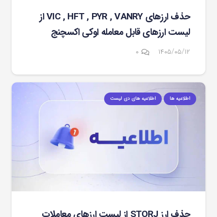
حذف ارزهای VIC , HFT , PYR , VANRY از
لیست ارزهای قابل معامله اوکی اکسچنج
۰
۱۴۰۵/۰۵/۱۲
اطلاعیه ها
اطلاعیه های دی لیست
حذف ارز STORJ از لیست ارزهای معاملات