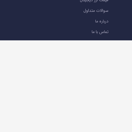
قیمت ارز دیجیتال
سوالات متداول
درباره ما
تماس با ما
تماس با ما
تلفن : 05191001040
support@ok-ex.io
شبکه های اجتماعی