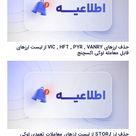
حذف ارزهای VIC , HFT , PYR , VANRY از لیست ارزهای
قابل معامله اوکی اکسچنج
حذف ارز STORJ از لیست ارزهای معاملات تعهدی اوکی