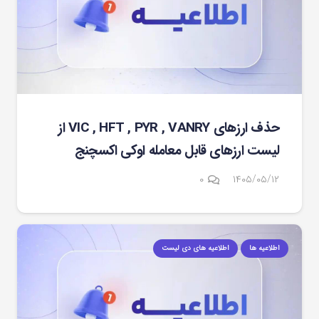
حذف ارزهای VIC , HFT , PYR , VANRY از
لیست ارزهای قابل معامله اوکی اکسچنج
۰
۱۴۰۵/۰۵/۱۲
اطلاعیه ها
اطلاعیه های دی لیست