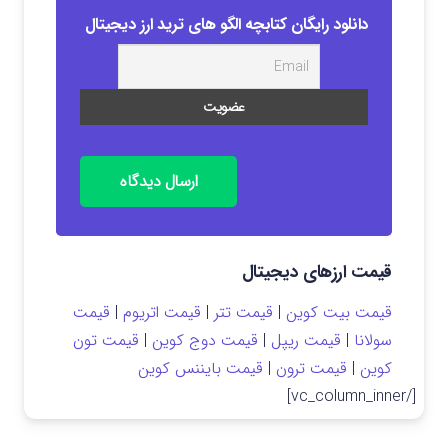
دانلود رایگان کتابچه الگو های ترید ارز دیجیتال
ارسال دیدگاه
قیمت ارزهای دیجیتال
قیمت بیت کوین
|
قیمت تتر
|
قیمت اتریوم
|
قیمت
سولانا
|
قیمت ریپل
|
قیمت دوج کوین
|
قیمت تون
کوین
|
قیمت ترون
|
قیمت بایننس کوین
[/vc_column_inner]