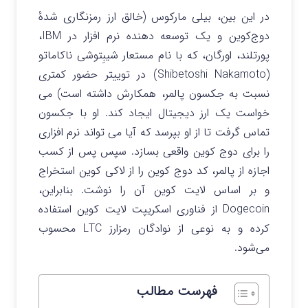
در این بین، بیلی مارکوس (خالق
ارز رمزنگاری
شدهٔ
دوج‌کوین
و یک توسعه دهنده نرم افزار در IBM،
پورتلند، اورگان، که با نام مستعار شیبِتوشی ناکاماتو
(Shibetoshi Nakamoto) در
توییتر
حضور کمتری
نسبت به جکسون پالمر، همکارش داشته است) می
خواست یک ارز دیجیتال ایجاد کند. او با جکسون
تماس گرفت تا از او بپرسد که آیا می تواند نرم افزاری
را برای دوج کوین واقعی بسازد. سپس پس از کسب
اجازه از پالمر، کد دوج کوین را از لاکی کوین استخراج
و بر اساس لایت کوین آن را نوشت. بنابراین،
Dogecoin از فناوری اسکریپت لایت کوین استفاده
کرده و به نوعی از نوادگان رمزارز LTC محسوب
می‌شود.
فهرست مطالب