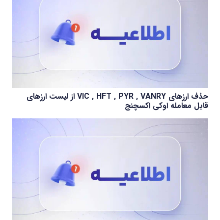
حذف ارزهای VIC , HFT , PYR , VANRY از لیست ارزهای
قابل معامله اوکی اکسچنج