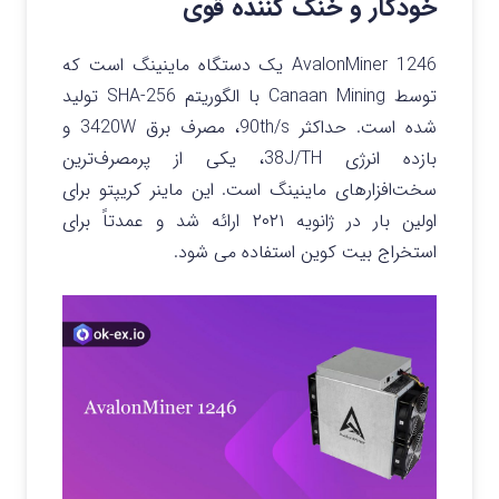
خودکار و خنک کننده قوی
AvalonMiner 1246 یک دستگاه ماینینگ است که
توسط Canaan Mining با الگوریتم SHA-256 تولید
شده است. حداکثر 90th/s، مصرف برق 3420W و
بازده انرژی 38J/TH، یکی از پرمصرف‌ترین
سخت‌افزارهای ماینینگ است. این ماینر کریپتو برای
اولین بار در ژانویه ۲۰۲۱ ارائه شد و عمدتاً برای
استخراج بیت کوین استفاده می شود.