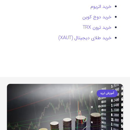
خرید اتریوم
خرید دوج کوین
خرید ترون TRX
خرید طلای دیجیتال (XAUT)
آموزش ترید