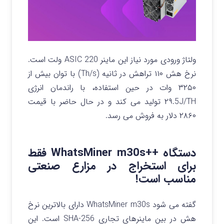
ولتاژ ورودی مورد نیاز این ماینر ASIC 220 ولت است.
نرخ هش ۱۱۰ تراهش در ثانیه (Th/s) با توان بیش از
۳۲۵۰ وات در حین استفاده، با راندمان انرژی
۲۹.5J/TH تولید می کند و در حال حاضر با قیمت
۲۸۶۰ دلار به فروش می رسد.
دستگاه ++WhatsMiner m30s فقط
برای استخراج در مزارع صنعتی
مناسب است!
گفته می شود WhatsMiner m30s دارای بالاترین نرخ
هش در بین ماینرهای تجاری SHA-256 است. این