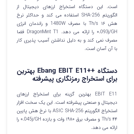
است. این دستگاه استخراج ارزهای دیجیتال از
الگوریتم SHA-256 استفاده می کند و حداکثر نرخ
هش ۱۶ Th/s با مصرف 1480W و راندمان انرژی
۰.093j/GH را ارائه می دهد. DragonMint T1 فضا
مصرف نمی کند و به دلیل نداشتن آسیب پذیری کار
با آن آسان است.
دستگاه ++Ebang EBIT E11 بهترین
برای استخراج رمزنگاری پیشرفته
EBIT E11 بهترین گزینه برای استخراج ارزهای
دیجیتال و صنعتی پیشرفته است. این یک سخت افزار
استخراج الگوریتم ASIC SHA-256 با نرخ هش پایین
۴۴ Th/s و مصرف برق ۱۹۸۰ وات و بازده ۰.045j/GH را
ارائه می دهد.