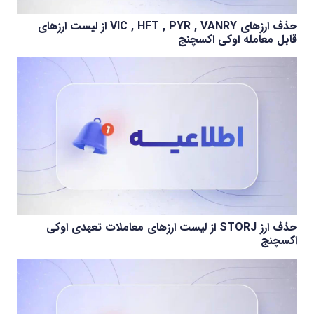
حذف ارزهای VIC , HFT , PYR , VANRY از لیست ارزهای
قابل معامله اوکی اکسچنج
حذف ارز STORJ از لیست ارزهای معاملات تعهدی اوکی
اکسچنج