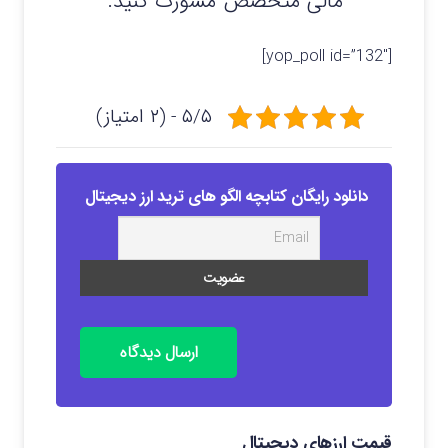
مالی متخصص مشورت کنید.
[yop_poll id=”132″]
۵/۵ - (۲ امتیاز)
دانلود رایگان کتابچه الگو های ترید ارز دیجیتال
ارسال دیدگاه
قیمت ارزهای دیجیتال