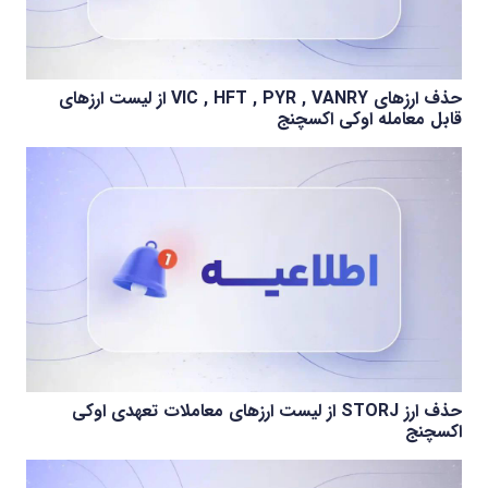
حذف ارزهای VIC , HFT , PYR , VANRY از لیست ارزهای
قابل معامله اوکی اکسچنج
حذف ارز STORJ از لیست ارزهای معاملات تعهدی اوکی
اکسچنج