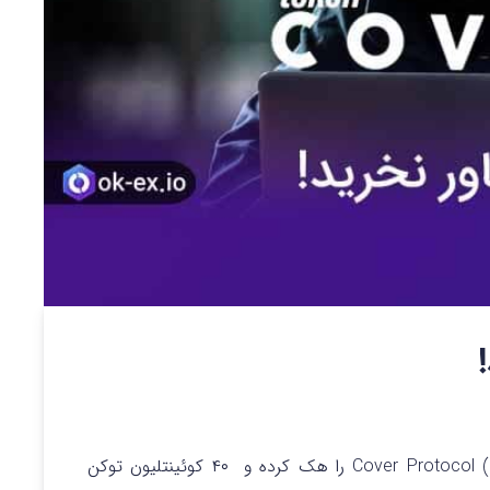
با موفقیت پلت فرم غیرمتمرکز مالی (DeFi) Cover Protocol را هک کرده و ۴۰ کوئینتلیون توکن