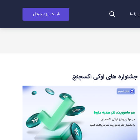
قیمت ارز دیجیتال
با ما
جشنواره های اوکی اکسچنج