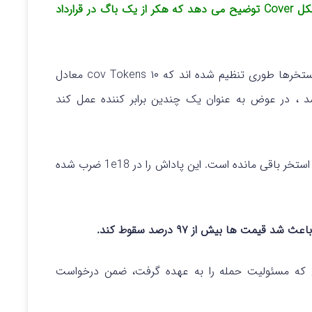
پروتکل Cover توضیح می دهد که هکر از یک باگ در قرارداد
باشد (استخرها طوری تنظیم شده اند که ۱۰ cov Tokens معادل
متر باشد ، در عوض به عنوان یک چندین برابر کننده عمل کند
در استخر باقی مانده است. این پاداش را در 1e18 ضرب شده
ز هک، شرکت Grap.Finance، نهادی که مسئولیت حمله را به عهده گرفت، ضمن درخواست