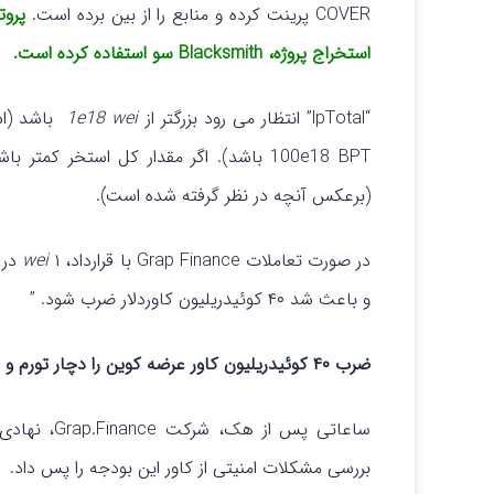
COVER پرینت کرده و منابع را از بین برده است.
استخراج پروژه، Blacksmith سو استفاده کرده است.
“lpTotal” انتظار می رود بزرگتر از
1e18 wei
100e18 BPT باشد). اگر مقدار کل استخر ک
(برعکس آنچه در نظر گرفته شده است).
در صورت تعاملات Grap Finance با قرارداد، ۱
wei
و باعث شد ۴۰ کوئیدریلیون کاوردلار ضرب شود. ”
ضرب ۴۰ کوئیدریلیون کاور عرضه کوین را دچار تورم و باعث شد قیمت ها بیش از ۹۷ درصد سقوط کند.
ساعاتی پس ا
بررسی مشکلات امنیتی از کاور این بودجه را پس داد.