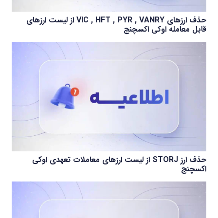
حذف ارزهای VIC , HFT , PYR , VANRY از لیست ارزهای
قابل معامله اوکی اکسچنج
حذف ارز STORJ از لیست ارزهای معاملات تعهدی اوکی
اکسچنج