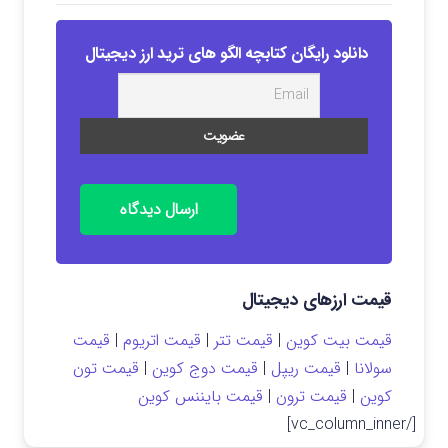
دانلود رایگان کتابچه الگو های ترید ارز دیجیتال
ارسال دیدگاه
قیمت ارزهای دیجیتال
قیمت بیت کوین
|
قیمت تتر
|
قیمت اتریوم
|
قیمت
سولانا
|
قیمت ریپل
|
قیمت دوج کوین
|
قیمت تون
کوین
|
قیمت ترون
|
قیمت بایننس کوین
[/vc_column_inner]