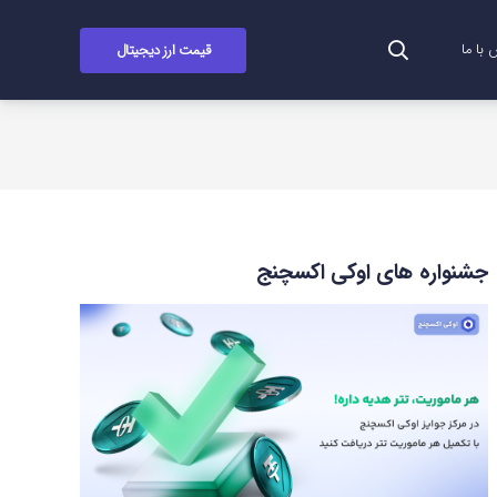
قیمت ارز دیجیتال
با ما
جشنواره های اوکی اکسچنج