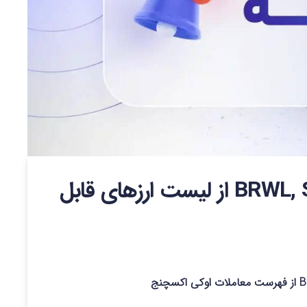
حذف ارزهای BRWL, SQUAD,FRAX از لیست ارزهای قابل