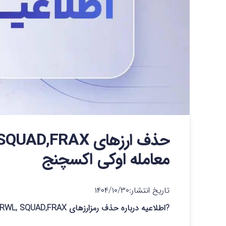
معامله اوکی اکسچنج
تاریخ انتشار:
۱۴۰۴/۱۰/۳۰
?اطلاعیه درباره حذف رمزارزهای BRWL, SQUAD,FRAX از فهرست معاملات اوکی اکسچنج