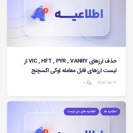
حذف ارزهای VIC , HFT , PYR , VANRY از
لیست ارزهای قابل معامله اوکی اکسچنج
۰
۱۴۰۵/۰۵/۱۲
اطلاعیه ها
اطلاعیه های دی لیست