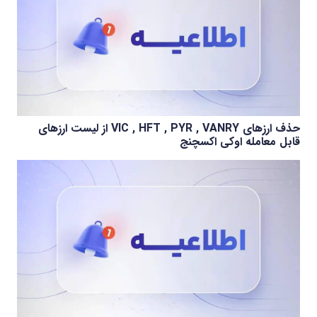
حذف ارزهای VIC , HFT , PYR , VANRY از لیست ارزهای
قابل معامله اوکی اکسچنج