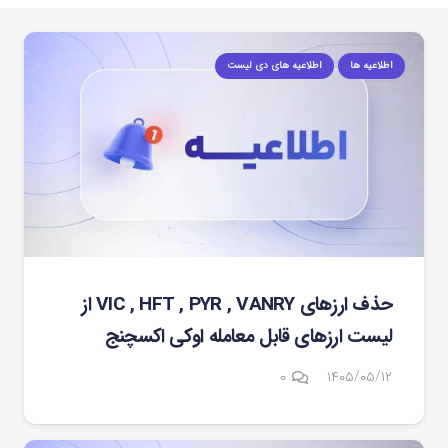
اطلاعیه ها
اطلاعیه های دی لیست
حذف ارزهای VIC , HFT , PYR , VANRY از
لیست ارزهای قابل معامله اوکی اکسچنج
۰
۱۴۰۵/۰۵/۱۲