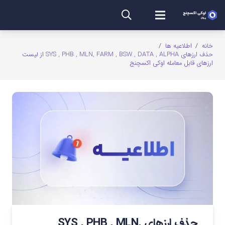
خانه
/
اطلاعیه ها
/
حذف ارزهای SYS , PHB , MLN, FARM , BSW , DATA , ALPHA از لیست
ارزهای قابل معامله اوکی اکسچنج
حذف ارزهای SYS , PHB , MLN,