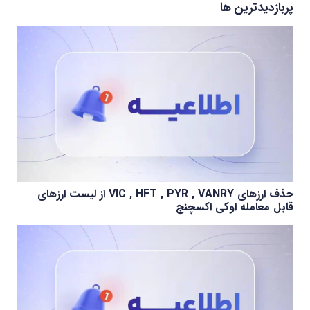
پربازدیدترین ها
حذف ارزهای VIC , HFT , PYR , VANRY از لیست ارزهای
قابل معامله اوکی اکسچنج