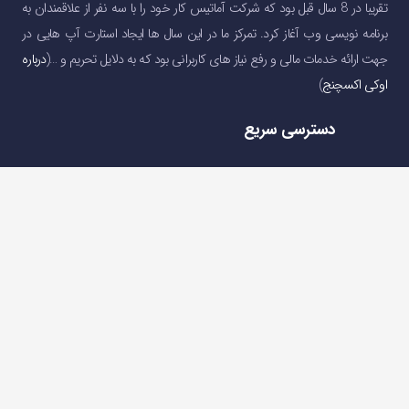
تقریبا در 8 سال قبل بود که شرکت آماتیس کار خود را با سه نفر از علاقمندان به
برنامه نویسی وب آغاز کرد. تمرکز ما در این سال ها ایجاد استارت آپ هایی در
جهت ارائه خدمات مالی و رفع نیاز های کاربرانی بود که به دلایل تحریم و …(
درباره
اوکی اکسچنج
)
دسترسی سریع
صفحه اصلی
خرید و فروش ارز دیجیتال
قیمت ارز دیجیتال
سوالات متداول
درباره ما
تماس با ما
تماس با ما