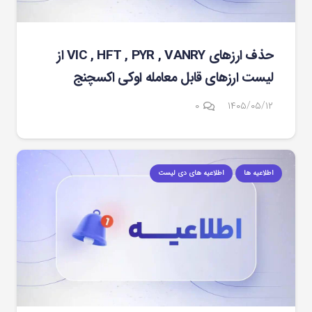
حذف ارزهای VIC , HFT , PYR , VANRY از
لیست ارزهای قابل معامله اوکی اکسچنج
۰
۱۴۰۵/۰۵/۱۲
اطلاعیه ها
اطلاعیه های دی لیست