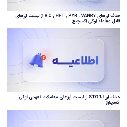
حذف ارزهای VIC , HFT , PYR , VANRY از لیست ارزهای
قابل معامله اوکی اکسچنج
حذف ارز STORJ از لیست ارزهای معاملات تعهدی اوکی
اکسچنج