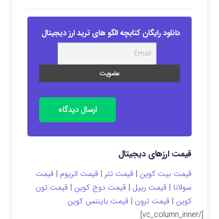
دانلود رایگان کتابچه الگو های ترید ارز دیجیتال
ارسال دیدگاه
قیمت ارزهای دیجیتال
قیمت بیت کوین
|
قیمت تتر
|
قیمت اتریوم
|
قیمت
سولانا
|
قیمت ریپل
|
قیمت دوج کوین
|
قیمت تون
کوین
|
قیمت ترون
|
قیمت بایننس کوین
[/vc_column_inner]