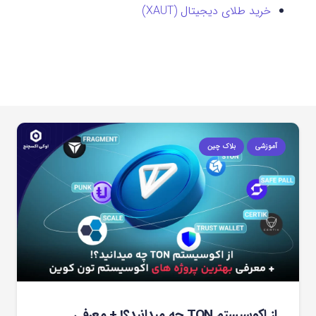
خرید طلای دیجیتال (XAUT)
آموزشی
بلاک چین
از اکوسیستم TON چه میدانید؟! + معرفی