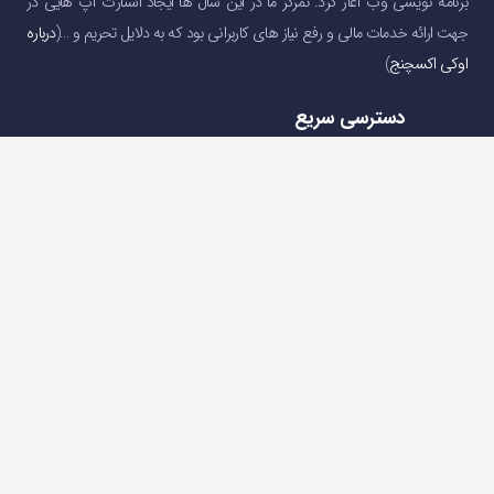
برنامه نویسی وب آغاز کرد. تمرکز ما در این سال ها ایجاد استارت آپ هایی در
جهت ارائه خدمات مالی و رفع نیاز های کاربرانی بود که به دلایل تحریم و …(
درباره
اوکی اکسچنج
)
دسترسی سریع
صفحه اصلی
خرید و فروش ارز دیجیتال
قیمت ارز دیجیتال
سوالات متداول
درباره ما
تماس با ما
تماس با ما
تلفن : 05191001040