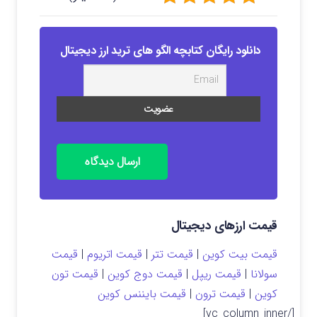
دانلود رایگان کتابچه الگو های ترید ارز دیجیتال
ارسال دیدگاه
قیمت ارزهای دیجیتال
قیمت بیت کوین
|
قیمت تتر
|
قیمت اتریوم
|
قیمت
سولانا
|
قیمت ریپل
|
قیمت دوج کوین
|
قیمت تون
کوین
|
قیمت ترون
|
قیمت بایننس کوین
[/vc_column_inner]