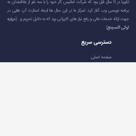
تقریبا در 8 سال قبل بود که شرکت آماتیس کار خود را با سه نفر از علاقمندان به
برنامه نویسی وب آغاز کرد. تمرکز ما در این سال ها ایجاد استارت آپ هایی در
جهت ارائه خدمات مالی و رفع نیاز های کاربرانی بود که به دلایل تحریم و …(
درباره
اوکی اکسچنج
)
دسترسی سریع
صفحه اصلی
خرید و فروش ارز دیجیتال
قیمت ارز دیجیتال
سوالات متداول
درباره ما
تماس با ما
تماس با ما