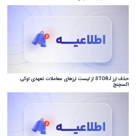
حذف ارز STORJ از لیست ارزهای معاملات تعهدی اوکی
اکسچنج