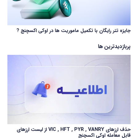
جایزه تتر رایگان با تکمیل ماموریت ها در اوکی اکسچنج ?
پربازدیدترین ها
حذف ارزهای VIC , HFT , PYR , VANRY از لیست ارزهای
قابل معامله اوکی اکسچنج