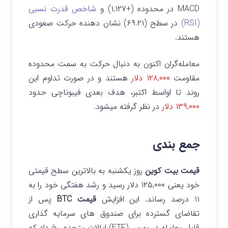
MACD در محدوده (+۱,۱۲۷) و
شاخص قدرت نسبی
(RSI)
در سطح (۶۹.۲۱) نشان دهنده حرکت صعودی
هستند.
معامله‌گران اکنون به دنبال حرکت به سمت محدوده
مقاومت
۱۲۸,۰۰۰ دلار
هستند و در صورت تداوم این
روند تا اواسط اکتبر، هدف بعدی فیبوناچی حدود
۱۳۹,۰۰۰ دلار
در نظر گرفته میشود.
جمع بندی
قیمت بیت کوین
روز یکشنبه به بالاترین سطح قیمتی
خود یعنی ۱۲۵,۰۰۰ دلار رسید و رشد هفتگی خود را به
۱۱ درصد رساند.
این افزایش
قیمت BTC
پس از
تقاضای گسترده برای صندوق های سرمایه گذاری
قابل معامله در بورس (ETF) ایالات متحده رخ داد که