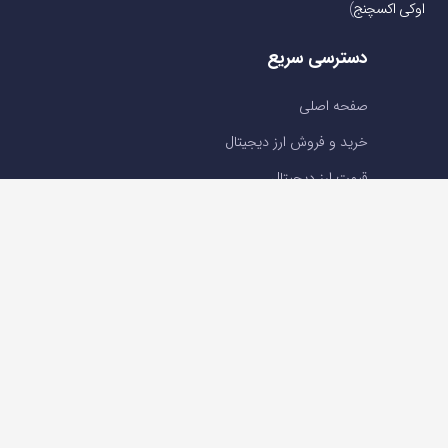
اوکی اکسچنج
)
دسترسی سریع
صفحه اصلی
خرید و فروش ارز دیجیتال
قیمت ارز دیجیتال
سوالات متداول
درباره ما
تماس با ما
تماس با ما
تلفن : 05191001040
support@ok-ex.io