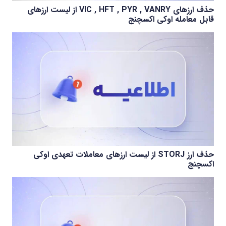
حذف ارزهای VIC , HFT , PYR , VANRY از لیست ارزهای
قابل معامله اوکی اکسچنج
حذف ارز STORJ از لیست ارزهای معاملات تعهدی اوکی
اکسچنج