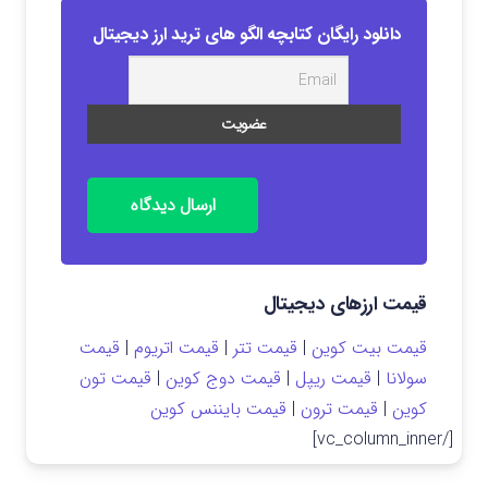
دانلود رایگان کتابچه الگو های ترید ارز دیجیتال
ارسال دیدگاه
قیمت ارزهای دیجیتال
قیمت بیت کوین
|
قیمت تتر
|
قیمت اتریوم
|
قیمت
سولانا
|
قیمت ریپل
|
قیمت دوج کوین
|
قیمت تون
کوین
|
قیمت ترون
|
قیمت بایننس کوین
[/vc_column_inner]