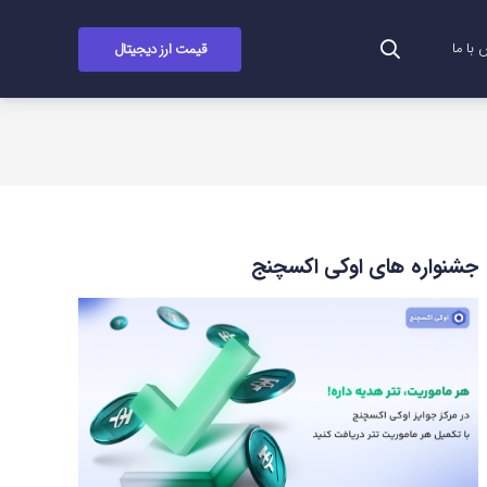
قیمت ارز دیجیتال
با ما
جشنواره های اوکی اکسچنج