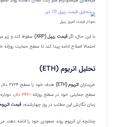
میله‌های هیستوگرام سبز رنگ نشان دهنده روند صعود
نمودار قیمت امروز ریپل
با این حال، اگر
قیمت ریپل (XRP)
سقوط کند و زیر میانگین م
احتمالا اصلاح ادامه پیدا کند تا سطح حمایت روزانه خو
تحلیل اتریوم (ETH)
خریداران
اتریوم (ETH)
هدف خود را سطح ۲۷۲۴ دلار تعیین کرده بودند.
سطح حمایتی خود در سطح روزانه
۲۴۶۱ دلار
، دوباره
زمان نگارش این مطلب در روز چهارشنبه،
قیمت اتریوم
چنانچه ارز اتریوم روند صعودی خود را ادامه دهد، می