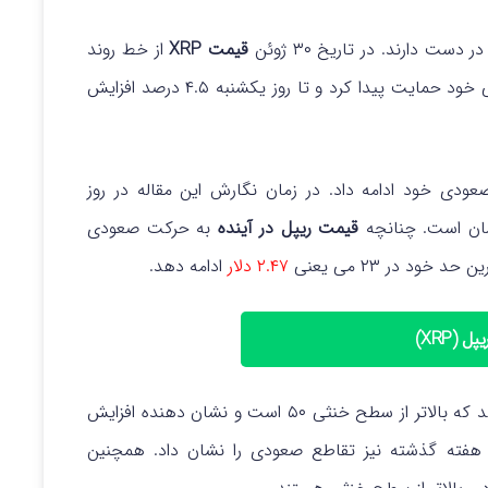
قیمت XRP
از خط روند
نزولی عبور کرد و طی دو روز بعد در اطراف سطح قبلی خود حمایت پیدا کرد و تا روز یکشنبه ۴.۵ درصد افزایش
عودی خود ادامه داد. در زمان نگارش این مقاله در روز
ان است.
چنانچه
قیمت ریپل در آینده
به حرکت صعودی
خود در ۲۳ می یعنی
۲.۴۷ دلار
ادامه دهد.
ل (XRP)
در نمودار روزانه عدد ۵۸ را نشان می‌ دهد که بالاتر از سطح خنثی ۵۰ است و نشان دهنده افزایش
 MACD در نمودار روزانه هفته گذشته نیز تقاطع صعودی را نشان داد. همچنین