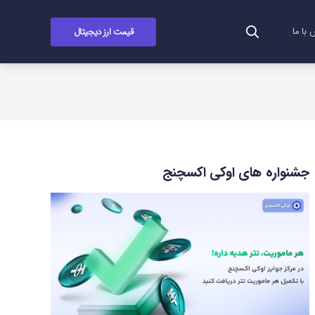
قیمت ارز دیجیتال
با ما
جشنواره های اوکی اکسچنج