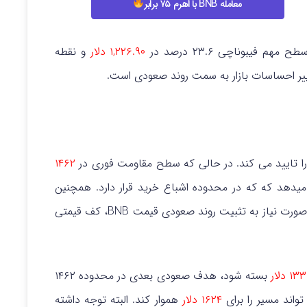
معامله BNB با اهرم ۷۵ برابر
هم فیبوناچی ۲۳.۶ درصد در
۱,۲۲۶.۹۰ دلار
و نقطه
ر احساسات بازار به سمت روند صعودی است.
۱۴۶۲
این حال، RSI عدد ۷۸.۵۹ را نشان میدهد که که در محدوده اشباع خرید قرار دارد. همچنین
بوده و در صورت نیاز به تثبیت روند صعودی قیمت BNB، کف قیمتی
بسته شود، هدف صعودی بعدی در محدوده ۱۴۶۲
واند مسیر را برای
۱۶۲۴ دلار
هموار کند. البته توجه داشته