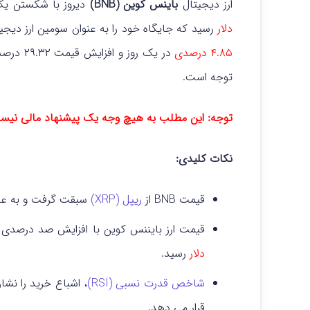
ارز دیجیتال
باینس کوین (BNB)
دیروز با شکستن یک رکورد قیمت
دلار
رسید که جایگاه خود را به عنوان سومین ارز دیجیتا
۴.۸۵ درصدی
در یک روز و افزایش قیمت ۲۹.۳۲ درصدی تنها در هفت روز، روند
توجه است.
توجه: این مطلب به هیچ وجه یک پیشنهاد مالی نی
نکات کلیدی:
قیمت BNB از
ریپل (XRP)
سبقت گرفت و به عنوا
قیمت ارز بایننس کوین با افزایش صد درصدی 
دلار
رسید.
شاخص قدرت نسبی (RSI)
قرار می دهد.