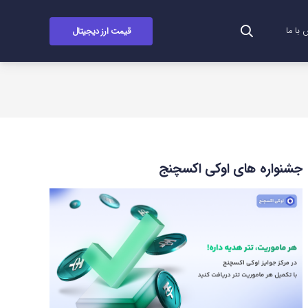
قیمت ارز دیجیتال
با ما
جشنواره های اوکی اکسچنج