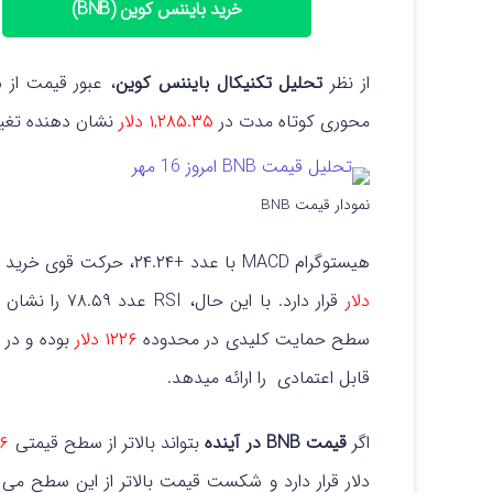
خرید بایننس کوین (BNB)
از نظر
تحلیل تکنیکال بایننس کوین
، عبور قیمت از سطح م
محوری کوتاه مدت در
۱,۲۸۵.۳۵ دلار
نشان دهنده تغیی
نمودار قیمت BNB
هیستوگرام MACD با عدد +۲۴.۲۴، حرکت قوی خرید را تایید می کند. در حالی که سطح مقاومت فوری در
دلار
قرار دارد. با 
سطح حمایت کلیدی در محدوده
۱۲۲۶ دلار
قابل اعتمادی را ارائه میدهد.
اگر
قیمت BNB در آینده
بتواند بالاتر از سطح قیمتی
۱۳۳۶ دلار
دلار قرار دارد و شکست قیمت بالاتر از این سطح می ت