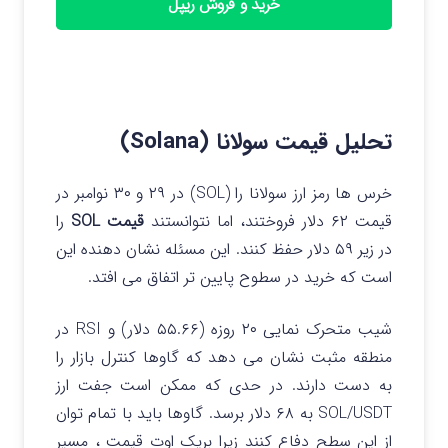
خرید و فروش ریپل
تحلیل قیمت سولانا (Solana)
خرس ها رمز ارز سولانا را (SOL) در ۲۹ و ۳۰ نوامبر در
قیمت ۶۲ دلار فروختند، اما نتوانستند
قیمت SOL
را
در زیر ۵۹ دلار حفظ کنند. این مسئله نشان دهنده این
است که خرید در سطوح پایین تر اتفاق می افتد.
شیب متحرک نمایی ۲۰ روزه (۵۵.۶۶ دلار) و RSI در
منطقه مثبت نشان می دهد که گاوها کنترل بازار را
به دست دارند. در حدی که ممکن است جفت ارز
SOL/USDT به ۶۸ دلار برسد. گاوها باید با تمام توان
از این سطح دفاع کنند زیرا بریک اوت قیمت ، مسیر