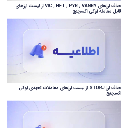
حذف ارزهای VIC , HFT , PYR , VANRY از لیست ارزهای
قابل معامله اوکی اکسچنج
حذف ارز STORJ از لیست ارزهای معاملات تعهدی اوکی
اکسچنج