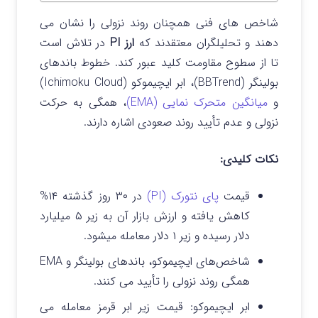
شاخص های فنی همچنان روند نزولی را نشان می
دهند و تحلیلگران معتقدند که
ارز PI
در تلاش است
تا از سطوح مقاومت کلید عبور کند.
خطوط باندهای
بولینگر (BBTrend)، ابر ایچیموکو (Ichimoku Cloud)
و
میانگین متحرک نمایی (EMA)
،
همگی به حرکت
نزولی و عدم تأیید روند صعودی اشاره دارند.
نکات کلیدی:
قیمت
پای نتورک (PI)
در ۳۰ روز گذشته ۱۴%
کاهش یافته و ارزش بازار آن به زیر ۵ میلیارد
دلار رسیده و زیر ۱ دلار معامله میشود.
شاخص‌های ایچیموکو، باندهای بولینگر و EMA
همگی روند نزولی را تأیید می‌ کنند.
ابر ایچیموکو: قیمت زیر ابر قرمز معامله می‌