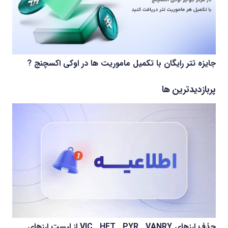
جایزه تتر رایگان با تکمیل ماموریت ها در اوکی اکسچنج ?
پربازدیدترین ها
حذف ارزهای VIC , HFT , PYR , VANRY از لیست ارزهای