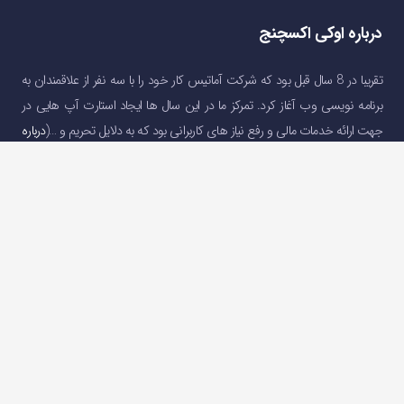
درباره اوکی اکسچنج
تقریبا در 8 سال قبل بود که شرکت آماتیس کار خود را با سه نفر از علاقمندان به
برنامه نویسی وب آغاز کرد. تمرکز ما در این سال ها ایجاد استارت آپ هایی در
جهت ارائه خدمات مالی و رفع نیاز های کاربرانی بود که به دلایل تحریم و …(
درباره
اوکی اکسچنج
)
دسترسی سریع
صفحه اصلی
خرید و فروش ارز دیجیتال
قیمت ارز دیجیتال
سوالات متداول
درباره ما