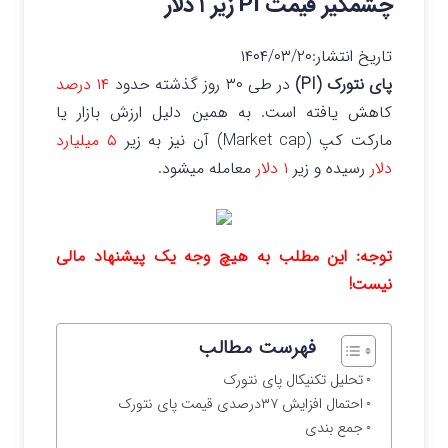
چشمگیر قیمت PI زیر ۱ دلار
تاریخ انتشار:
۱۴۰۴/۰۳/۲۰
پای نتورک (PI)
در طی ۳۰ روز گذشته حدود
۱۴ درصد
کاهش یافته است. به همین دلیل ارزش بازار یا
مارکت کپ (Market cap) آن نیز به زیر
۵ میلیارد
دلار
رسیده و زیر
۱ دلار
معامله میشود.
توجه: این مطلب به هیچ وجه یک پیشنهاد مالی
نیست!
فهرست مطالب
تحلیل تکنیکال پای نتورک
احتمال افزایش ۳۷درصدی قیمت پای نتورک
جمع بندی