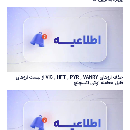
حذف ارزهای VIC , HFT , PYR , VANRY از لیست ارزهای
قابل معامله اوکی اکسچنج