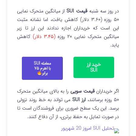
در روز سه شنبه
قیمت SUI
از میانگین متحرک نمایی
۵۰ روزه (۳.۶۰ دلار) کاهش یافت، اما نشانه مثبت
این است که خریداران اجازه ندادند این ارز تا زیر
میانگین متحرک نمایی ۲۰ روزه
(۳.۴۵ دلار)
کاهش
یابد.
معامله SUI
خرید ارز
با اهرم ۷۵
SUI
برابر
اگر خریداران
قیمت سویی
را به بالای میانگین متحرک
۵۰ روزه برسانند،
ارز SUI
می تواند به خط روند نزولی
برسد. این یک سطح ضروری برای فروشندگان است تا
در صورت تمایل به حفظ برتری، از آن دفاع کنند.