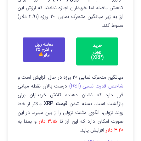
کاهش یافت، اما خریداران اجازه ندادند که ارزش این
ارز به زیر میانگین متحرک نمایی ۲۰ روزه (۲.۹۱ دلار)
سقوط کند.
معامله ریپل
خرید
با اهرم ۲۵
ریپل
برابر
(XRP)
میانگین متحرک نمایی ۲۰ روزه در حال افزایش است و
شاخص قدرت نسبی (RSI)
درست بالای نقطه میانی
قرار دارد که نشان دهنده تلاش خریداران برای
بازگشت است.
بسته شدن
قیمت XRP
بالاتر از خط
روند نزولی، الگوی مثلث نزولی را از بین میبرد. در این
صورت امکان دارد که این ارز تا
۳.۱۵ دلار
و بعدا به
۳.۴۰ دلار
افزایش یابد.