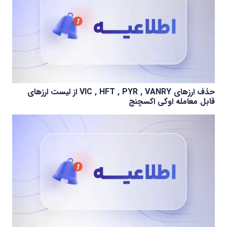
حذف ارزهای VIC , HFT , PYR , VANRY از لیست ارزهای
قابل معامله اوکی اکسچنج