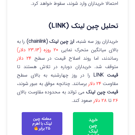
احتمالا خریداران وارد شوند، سقوط خواهد کرد.
تحلیل چین لینک (LINK)
خریداران روز سه شنبه،
ارز چین لینک (chainlink)
را به
بالای میانگین متحرک نمایی
۲۰ روزه (۲۳.۱۳ دلار)
رساندند، اما روند اصلاح قیمت در سطح
۲۴ دلار
متوقف شد.
خریداران دوباره در تلاش هستند تا
قیمت LINK
را در روز چهارشنبه به بالای سطح
مقاومت
۲۴ دلار
برسانند. چنانچه موفق به عبور شوند،
قیمت چین لینک
می تواند به محدوده مقاومت بالای
۲۶
تا
۲۸ دلار
صعود کند.
معامله چین
خرید
لینک با اهرم
چین
۲۵ برابر
لینک