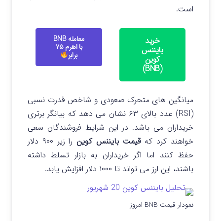
است.
معامله BNB
خرید
با اهرم ۷۵
بایننس
برابر
کوین
(BNB)
میانگین های متحرک صعودی و شاخص قدرت نسبی
(RSI) عدد بالای ۶۳ نشان می دهد که بیانگر برتری
خریداران می باشد. در این شرایط فروشندگان سعی
خواهند کرد که
قیمت بایننس کوین
را زیر ۹۰۰ دلار
حفظ کنند اما اگر خریداران به بازار تسلط داشته
باشند، این ارز می تواند تا ۱۰۰۰ دلار افزایش یابد.
نمودار قیمت BNB امروز