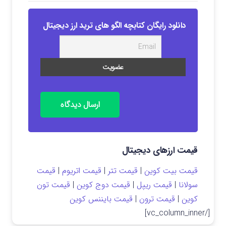
دانلود رایگان کتابچه الگو های ترید ارز دیجیتال
ارسال دیدگاه
قیمت ارزهای دیجیتال
قیمت بیت کوین
|
قیمت تتر
|
قیمت اتریوم
|
قیمت
سولانا
|
قیمت ریپل
|
قیمت دوج کوین
|
قیمت تون
کوین
|
قیمت ترون
|
قیمت بایننس کوین
[/vc_column_inner]