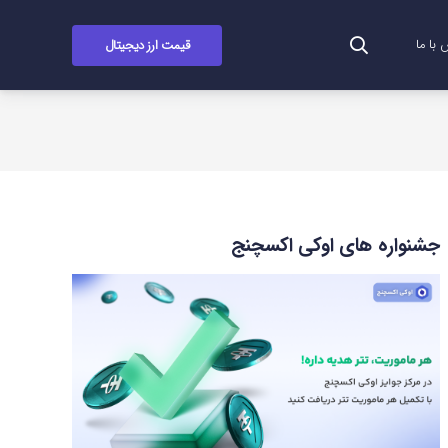
قیمت ارز دیجیتال
با ما
جشنواره های اوکی اکسچنج