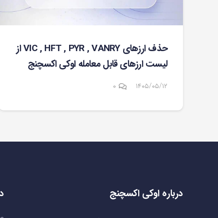
حذف ارزهای VIC , HFT , PYR , VANRY از
لیست ارزهای قابل معامله اوکی اکسچنج
۰
۱۴۰۵/۰۵/۱۲
درباره اوکی اکسچنج
د
صف