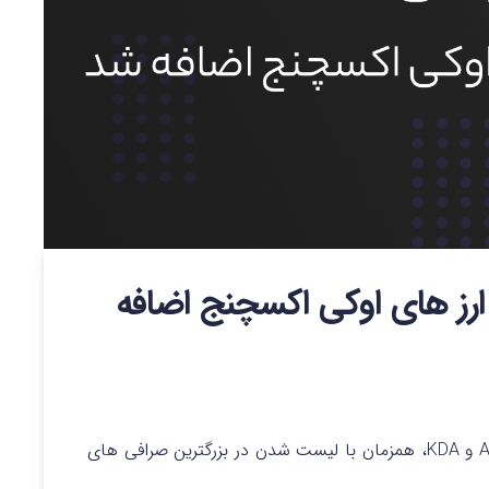
KD به لیست ارز های اوکی اکسچنج اضافه
همراهان گرامی اوکی اکسچنج،رمزارز های محبوب Ape و KDA، همزمان با لیست شدن در بزرگترین صرافی های