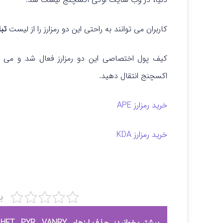
کاربران می توانند به راحتی این دو رمزارز را از لیست
تب
کیف پول اختصاصی این دو رمزارز فعال شد و می تو
اکسچنج انتقال دهید.
خرید رمزارز APE
خرید رمزارز KDA
ب
بیشتر بخوانید:
حذف ارزهای VIC , HFT , PYR , VANRY از لیست ارزهای قابل معامله اوکی اکسچنج