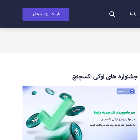
قیمت ارز دیجیتال
با ما
جشنواره های اوکی اکسچنج