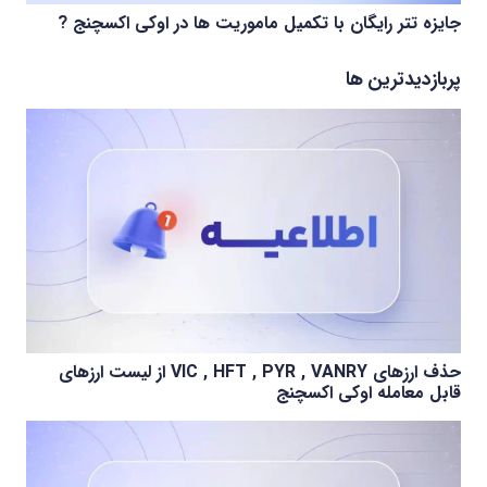
جایزه تتر رایگان با تکمیل ماموریت ها در اوکی اکسچنج ?
پربازدیدترین ها
حذف ارزهای VIC , HFT , PYR , VANRY از لیست ارزهای
قابل معامله اوکی اکسچنج