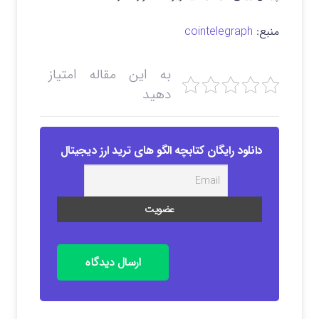
منبع:
cointelegraph
به این مقاله امتیاز
دهید
دانلود رایگان کتابچه الگو های ترید ارز دیجیتال
ارسال دیدگاه