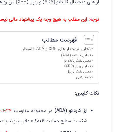
ارزهای دیجیتال کاردانو (ADA) و ریپل (XRP) این روزها در مرکز توجه معامله گران قرار گرفته اند.
توجه: این مطلب به هیچ وجه یک پیشنهاد مالی نی
فهرست مطالب
تحلیل قیمت ارزهای XRP و ADA +نمودار
تحلیل کاردانو (ADA)
تحلیل تکنیکال کاردانو
تحلیل ریپل (XRP)
تحلیل تکنیکال ریپل
جمع بندی
نکات کلیدی:
ارز کاردانو (ADA)
در محدوده مقاومت
۰.۹۰۳۴
شکست سطح حمایت ۰.۸۸۰۶ دلار میتواند باعث روند نزولی تا ۰.۸۵ و ۰.۸۰ دلار شود.