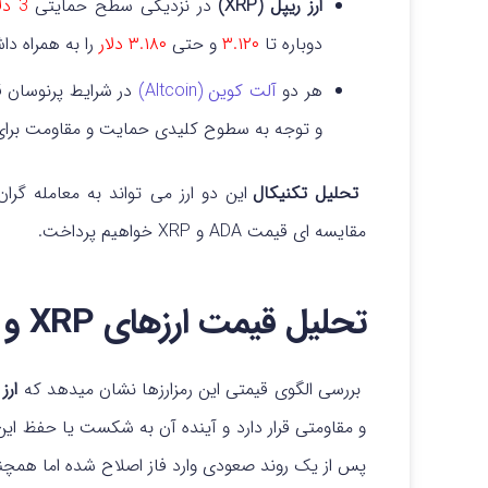
ارز ریپل (XRP)
در نزدیکی سطح حمایتی
3 دلار
دوباره تا
۳.۱۲۰
و حتی
۳.۱۸۰ دلار
را به همراه دا
هر دو
آلت کوین (Altcoin)
در شرایط پرنوسان ق
و توجه به سطوح کلیدی حمایت و مقاومت برای
تحلیل تکنیکال
این دو ارز می تواند به معامله گرا
مقایسه ای قیمت ADA و XRP خواهیم پرداخت.
تحلیل قیمت ارزهای XRP و ADA +نمودار
بررسی الگوی قیمتی این رمزارزها نشان میدهد که
ارز د
و مقاومتی قرار دارد و آینده آن به شکست یا حفظ این
پس از یک روند صعودی وارد فاز اصلاح شده اما همچنا