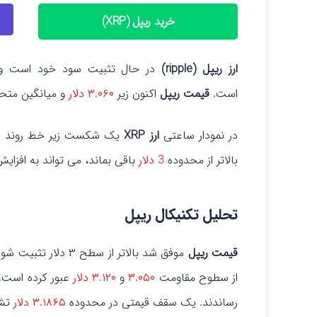
خرید ریپل (XRP)
ارز ریپل (ripple)
در حال تثبیت سود خود است و ب
است.
قیمت ریپل
اکنون زیر
۳.۰۶۰ دلار
و میانگین متحرک ساده ۱۰۰ سا
در نمودار ساعتی
ارز XRP
یک شکست زیر خط روند ص
بالاتر از محدوده
3 دلار
باقی بماند، می تواند به افزای
تحلیل تکنیکال ریپل
قیمت ریپل
موفق شد بالاتر از سط
از سطوح مقاومت
۳.۰۵۰
و
۳.۱۲۰ دلار
عبور کرده است.
رساندند. یک سقف قیمتی در محدوده
۳.۱۸۶۵ دلار
تشک