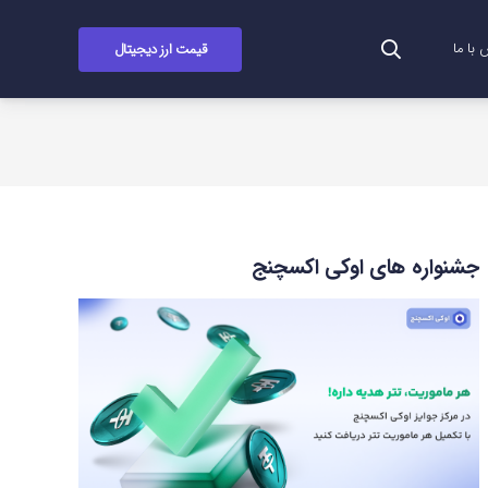
قیمت ارز دیجیتال
با ما
جشنواره های اوکی اکسچنج