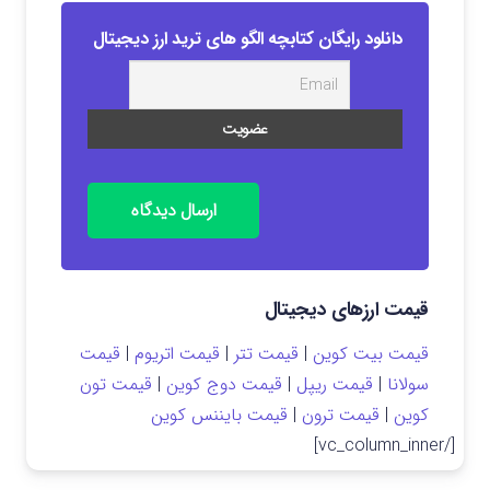
دانلود رایگان کتابچه الگو های ترید ارز دیجیتال
ارسال دیدگاه
قیمت ارزهای دیجیتال
قیمت بیت کوین
|
قیمت تتر
|
قیمت اتریوم
|
قیمت
سولانا
|
قیمت ریپل
|
قیمت دوج کوین
|
قیمت تون
کوین
|
قیمت ترون
|
قیمت بایننس کوین
[/vc_column_inner]