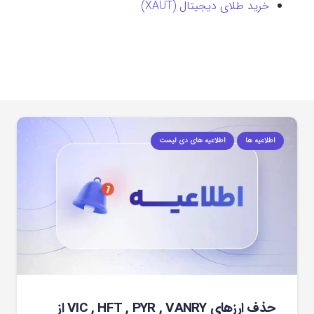
خرید طلای دیجیتال (XAUT)
اطلاعیه ها
اطلاعیه های دی لیست
حذف ارزهای VIC , HFT , PYR , VANRY از