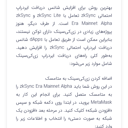
بهترین روش برای افزایش شانس دریافت ایردراپ
احتمالی zkSync تعامل با zkSync Lite و zkSync
Era Mainnet Alpha است. از طرف دیگر، هنوز
پروژه‌های زیادی در زی‌کی‌سینک دارای توکن نیستند،
بنابراین ممکن است از طریق تعامل با dApps شانس
دریافت ایردراپ احتمالی zkSync را افزایش دهید.
به‌طور کلی راه‌های دریافت ایردراپ زی‌کی‌سینک
شامل موارد زیر می‌شود:
اضافه کردن زی‌کی‌سینک به متامسک
در این روش شما باید zkSync Era Mainnet Alpha را
به متامسک متصل کنید. برای انجام این کار به
MetaMask بروید، در ابتدا روی دکمه شبکه و سپس
«افزودن شبکه» کلیک کنید. در مرحله بعد «افزودن یک
شبکه به صورت دستی» را انتخاب و اطلاعات زیر را
وارد کنید: