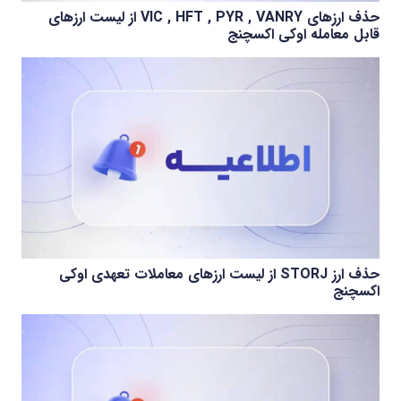
حذف ارزهای VIC , HFT , PYR , VANRY از لیست ارزهای
قابل معامله اوکی اکسچنج
حذف ارز STORJ از لیست ارزهای معاملات تعهدی اوکی
اکسچنج