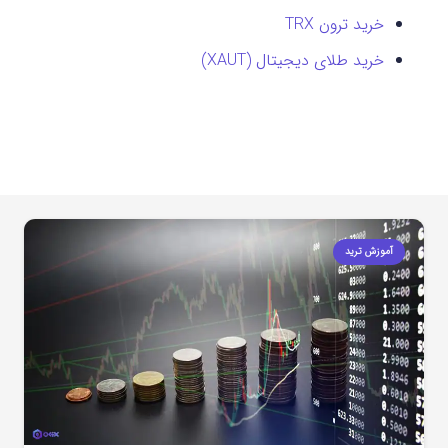
خرید ترون TRX
خرید طلای دیجیتال (XAUT)
آموزش ترید