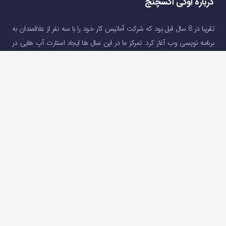
درباره اوکی اکسچنج
تقریبا در 8 سال قبل بود که شرکت آماتیس کار خود را با سه نفر از علاقمندان به
برنامه نویسی وب آغاز کرد. تمرکز ما در این سال ها ایجاد استارت آپ هایی در
جهت ارائه خدمات مالی و رفع نیاز های کاربرانی بود که به دلایل تحریم و …(
درباره
اوکی اکسچنج
)
دسترسی سریع
صفحه اصلی
خرید و فروش ارز دیجیتال
قیمت ارز دیجیتال
سوالات متداول
درباره ما
تماس با ما