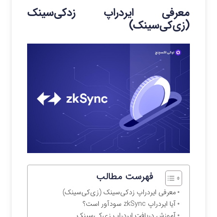
معرفی ایردراپ زدکی‌سینک
(زی‌کی‌سینک)
فهرست مطالب
معرفی ایردراپ زدکی‌سینک (زی‌کی‌سینک)
آیا ایردراپ zkSync سودآور است؟
آموزش دریافت ایردراپ زی‌کی‌سینک