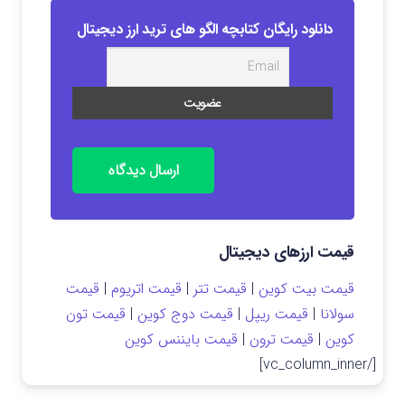
دانلود رایگان کتابچه الگو های ترید ارز دیجیتال
ارسال دیدگاه
قیمت ارزهای دیجیتال
قیمت بیت کوین
|
قیمت تتر
|
قیمت اتریوم
|
قیمت
سولانا
|
قیمت ریپل
|
قیمت دوج کوین
|
قیمت تون
کوین
|
قیمت ترون
|
قیمت بایننس کوین
[/vc_column_inner]