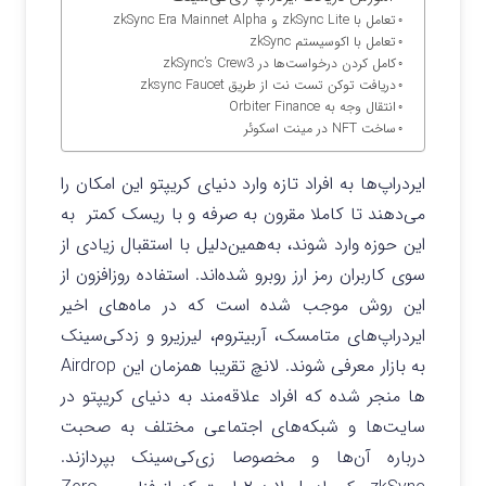
تعامل با zkSync Lite و zkSync Era Mainnet Alpha
تعامل با اکوسیستم zkSync
‌کامل کردن درخواست‌ها در zkSync’s Crew3
دریافت توکن تست نت از طریق zksync Faucet
انتقال وجه به Orbiter Finance
ساخت NFT در مینت اسکوئر
ایردراپ‌ها به افراد تازه وارد دنیای کریپتو این امکان را
می‌دهند تا کاملا مقرون ‌به ‌صرفه و با ریسک کمتر به
این حوزه وارد شوند، به‌همین‌دلیل با استقبال زیادی از
سوی کاربران رمز ارز‌ روبرو شده‌اند. استفاده روزافزون از
این روش موجب شده است که در ماه‌های اخیر
ایردراپ‌های متامسک، آربیتروم، لیرزیرو و زدکی‌سینک
به بازار معرفی شوند. لانچ تقریبا همزمان این Airdrop
ها منجر شده که افراد علاقه‌مند به دنیای کریپتو در
سایت‌ها و شبکه‌های اجتماعی مختلف به صحبت
درباره آن‌ها و مخصوصا زی‌کی‌سینک بپردازند.