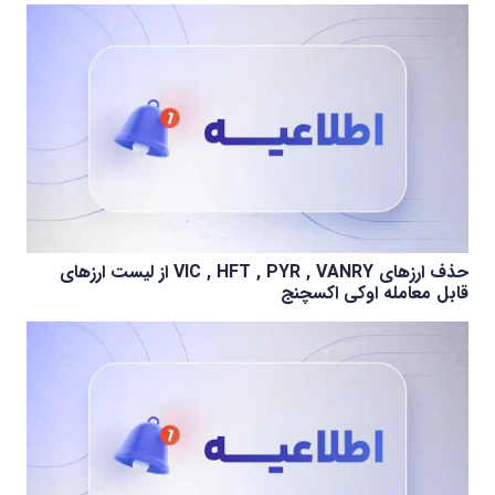
حذف ارزهای VIC , HFT , PYR , VANRY از لیست ارزهای
قابل معامله اوکی اکسچنج