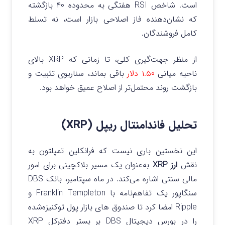
است.
شاخص RSI هفتگی به محدوده ۴۰ بازگشته
که نشان‌دهنده فاز اصلاحی بازار است، نه تسلط
کامل فروشندگان.
از منظر جهت‌گیری کلی، تا زمانی که XRP بالای
ناحیه
میانی
۱.۵۰ دلار
باقی بماند، سناریوی تثبیت و
بازگشت روند محتمل‌تر از اصلاح عمیق خواهد بود.
تحلیل فاندامنتال ریپل (XRP)
این نخستین باری نیست که فرانکلین تمپلتون به
نقش
ارز XRP
به‌عنوان یک مسیر بلاکچینی برای امور
مالی سنتی اشاره می‌کند.
در ماه سپتامبر، بانک DBS
سنگاپور یک تفاهم‌نامه با Franklin Templeton و
Ripple امضا کرد تا صندوق‌ های بازار پول توکنیزه‌شده
را در بورس دیجیتال DBS بر بستر دفترکل XRP