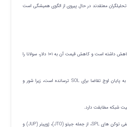
 تحلیلگران معتقدند در حال پیروی از الگوی همیشگی است
توکن شبکه سولانا (SOL) در ۷ روز گذشته ۱۳ درصد کاهش داشته است و کاهش قیمت آن به ۱۰۱ دلار، سولانا را
، سرمایه‌گذاران را نسبت به پایان اوج تقاضا برای SOL ترسانده است، زیرا شور و
را می توان به عملکرد منفی توکن های SPL، از جمله جیتو (JTO)، ژوپیتر (JUP) و