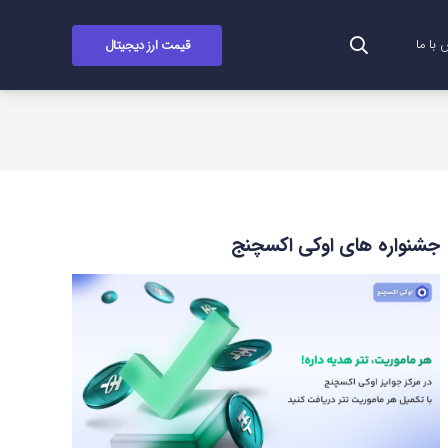
قیمت ارز دیجیتال
با ما
جشنواره های اوکی اکسچنج