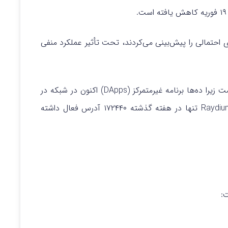
ی احتمالی را پیش‌بینی می‌کردند، تحت تأثیر عملکرد منفی
تقاضا SOL منحصراً به ایردراپ (Airdrops) متکی نیست زیرا ده‌ها برنامه غیرمتمرکز (DApps) اکنون در شبکه در
حال اجرا هستند. به عنوان مثال، صرافی غیرمتمرکز Raydium تنها در هفته گذشته ۱۷۲۴۴۰ آدرس فعال داشته
ت: