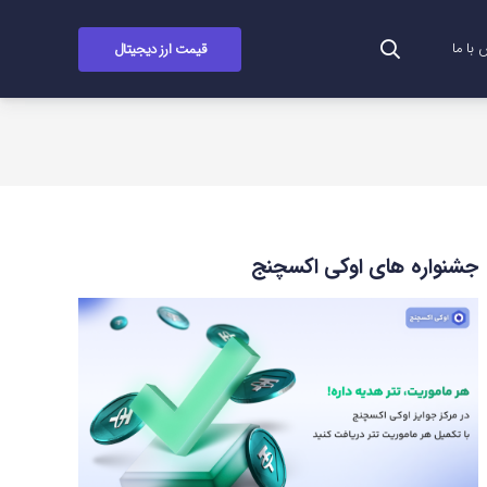
قیمت ارز دیجیتال
با ما
جشنواره های اوکی اکسچنج