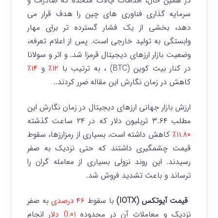
در همین حال، اقدامات ایالات متحده که صادرات و
سرمایه گذاری فناوری های چین را هدف قرار می
دهد، بخشی از یک فشار گسترده تر برای مهار
وابستگی به تولید خارجی است.
پس از اعلام تعرفه،
وضعیت بازار ارزهای دیجیتال قرمزا شد. و اتر و سولانا
در کنار بیت کوین (BTC) ، به ترتیب با
۱۲٪
و
۱۴٪
کاهش در زمان نگارش این مقاله ضرر کردند..
ارزش بازار جهانی ارزهای دیجیتال در زمان نگارش این
مطلب ۳.۶۴ تریلیون دلار که در ۲۴ ساعت گذشته
۱۱.۸۰٪
کاهش داشته است
.
بسیاری از رمزارزها، سقوط
قیمت چشمگیری داشتند که حتی نزدیک به صفر
رسیدند. این روند نزولی بسیاری از معامله گران را
ترساند و باعث تشدید فروش شد.
قیمت آیوتکس (IOTX)
با سقوط
۴۶ درصدی
به صفر
نزدیک و معاملات آن در محدوده
0.۰۱ دلار
انجام