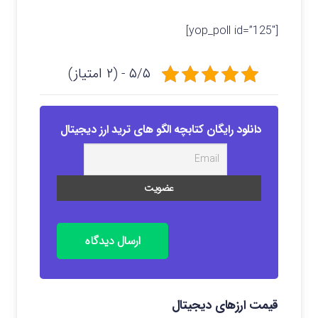
[yop_poll id=”125″]
۵/۵ - (۲ امتیاز)
دانلود رایگان کتابچه الگو های ترید ارز دیجیتال
ارسال دیدگاه
قیمت ارزهای دیجیتال