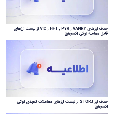
حذف ارزهای VIC , HFT , PYR , VANRY از لیست ارزهای
قابل معامله اوکی اکسچنج
حذف ارز STORJ از لیست ارزهای معاملات تعهدی اوکی
اکسچنج