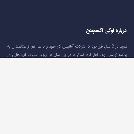
درباره اوکی اکسچنج
تقریبا در 8 سال قبل بود که شرکت آماتیس کار خود را با سه نفر از علاقمندان به
برنامه نویسی وب آغاز کرد. تمرکز ما در این سال ها ایجاد استارت آپ هایی در
جهت ارائه خدمات مالی و رفع نیاز های کاربرانی بود که به دلایل تحریم و …(
درباره
اوکی اکسچنج
)
دسترسی سریع
صفحه اصلی
خرید و فروش ارز دیجیتال
قیمت ارز دیجیتال
سوالات متداول