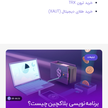
خرید ترون TRX
خرید طلای دیجیتال (XAUT)
تبلیغات