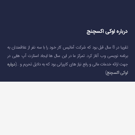
درباره اوکی اکسچنج
تقریبا در 8 سال قبل بود که شرکت آماتیس کار خود را با سه نفر از علاقمندان به
برنامه نویسی وب آغاز کرد. تمرکز ما در این سال ها ایجاد استارت آپ هایی در
جهت ارائه خدمات مالی و رفع نیاز های کاربرانی بود که به دلایل تحریم و …(
درباره
اوکی اکسچنج
)
دسترسی سریع
صفحه اصلی
خرید و فروش ارز دیجیتال
قیمت ارز دیجیتال
سوالات متداول