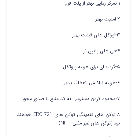
۱-تمرکز زدایی بهتر از پلت فرم
۲-امنیت بهتر
۳-اوراکل های قیمت بهتر
۴-فی های پایین تر
۵-گزینه ای برای هزینه پروتکل
۶-هزینه تراکنش انعطاف پذیر
۷-محدود کردن دسترسی به کد منبع با صدور مجوز
۸-توکن های نقدینگی توکن های ERC 721 خواهند
بود (توکن های غیر مثلی- NFT)