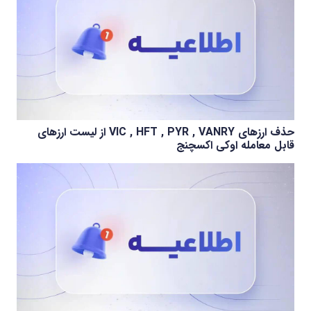
حذف ارزهای VIC , HFT , PYR , VANRY از لیست ارزهای
قابل معامله اوکی اکسچنج