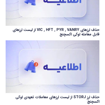
حذف ارزهای VIC , HFT , PYR , VANRY از لیست ارزهای
قابل معامله اوکی اکسچنج
حذف ارز STORJ از لیست ارزهای معاملات تعهدی اوکی
اکسچنج