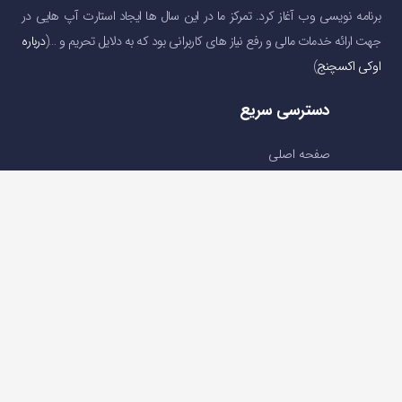
برنامه نویسی وب آغاز کرد. تمرکز ما در این سال ها ایجاد استارت آپ هایی در
جهت ارائه خدمات مالی و رفع نیاز های کاربرانی بود که به دلایل تحریم و …(
درباره
اوکی اکسچنج
)
دسترسی سریع
صفحه اصلی
خرید و فروش ارز دیجیتال
قیمت ارز دیجیتال
سوالات متداول
درباره ما
تماس با ما
تماس با ما
تلفن : 05191001040