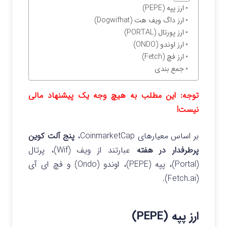
ارز پپه (PEPE)
ارز داگ ویف هت (Dogwifhat)
ارز پورتال (PORTAL)
ارز اوندو (ONDO)
ارز فچ (Fetch)
جمع بندی
توجه: این مطلب به هیچ وجه یک پیشنهاد مالی
نیست!
بر اساس معیارهای CoinmarketCap،
پنج آلت کوین
پرطرفدار در هفته
عبارتند از ویف (Wif)، پرتال
(Portal)، پپه (PEPE)، اوندو (Ondo) و فچ ای آی
(Fetch.ai).
ارز پپه (PEPE)