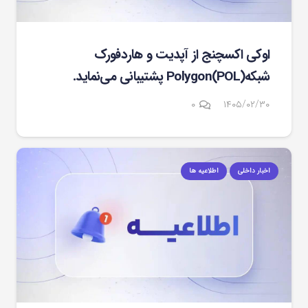
اوکی اکسچنج از آپدیت و هاردفورک
شبکهPolygon(POL) پشتیبانی می‌نماید.
۰
۱۴۰۵/۰۲/۳۰
اخبار داخلی
اطلاعیه ها