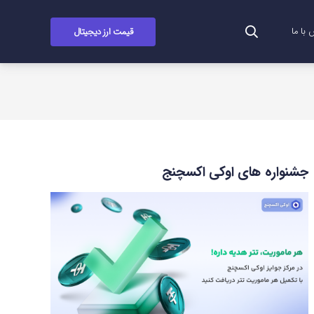
قیمت ارز دیجیتال
با ما
جشنواره های اوکی اکسچنج