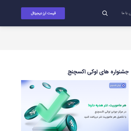
قیمت ارز دیجیتال
با ما
جشنواره های اوکی اکسچنج