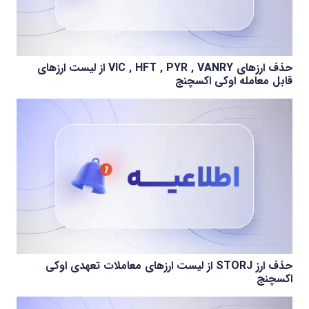
حذف ارزهای VIC , HFT , PYR , VANRY از لیست ارزهای
قابل معامله اوکی اکسچنج
حذف ارز STORJ از لیست ارزهای معاملات تعهدی اوکی
اکسچنج