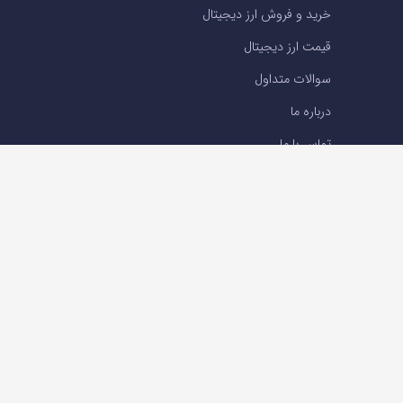
خرید و فروش ارز دیجیتال
قیمت ارز دیجیتال
سوالات متداول
درباره ما
تماس با ما
تماس با ما
تلفن : 05191001040
support@ok-ex.io
شبکه های اجتماعی