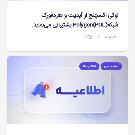
اوکی اکسچنج از آپدیت و هاردفورک
شبکهPolygon(POL) پشتیبانی می‌نماید.
۰
۱۴۰۵/۰۲/۳۰
اخبار داخلی
اطلاعیه ها