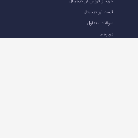
خرید و فروش ارز دیجیتال
قیمت ارز دیجیتال
سوالات متداول
درباره ما
تماس با ما
تماس با ما
تلفن : 05191001040
support@ok-ex.io
شبکه های اجتماعی