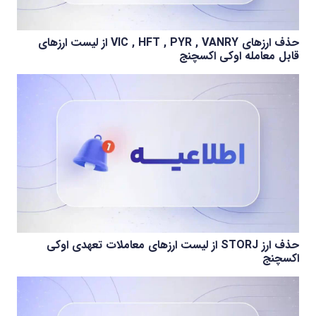
حذف ارزهای VIC , HFT , PYR , VANRY از لیست ارزهای
قابل معامله اوکی اکسچنج
حذف ارز STORJ از لیست ارزهای معاملات تعهدی اوکی
اکسچنج