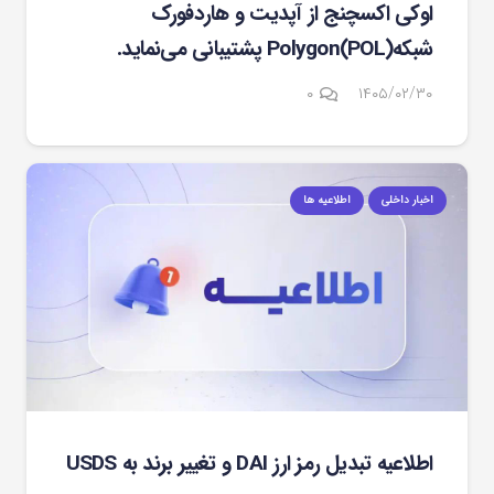
اوکی اکسچنج از آپدیت و هاردفورک
شبکهPolygon(POL) پشتیبانی می‌نماید.
۰
۱۴۰۵/۰۲/۳۰
اخبار داخلی
اطلاعیه ها
اطلاعیه تبدیل رمز ارز DAI و تغییر برند به USDS