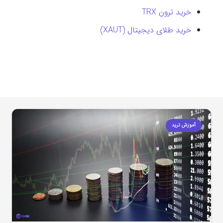
خرید ترون TRX
خرید طلای دیجیتال (XAUT)
آموزش ترید