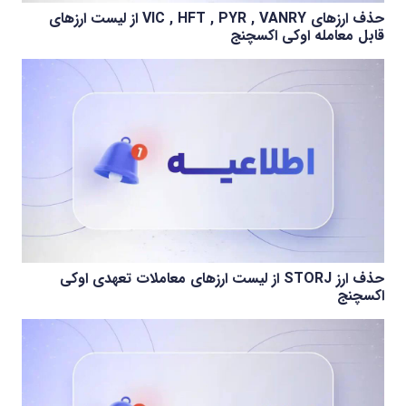
حذف ارزهای VIC , HFT , PYR , VANRY از لیست ارزهای
قابل معامله اوکی اکسچنج
حذف ارز STORJ از لیست ارزهای معاملات تعهدی اوکی
اکسچنج