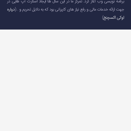
برنامه نویسی وب آغاز کرد. تمرکز ما در این سال ها ایجاد استارت آپ هایی در
جهت ارائه خدمات مالی و رفع نیاز های کاربرانی بود که به دلایل تحریم و …(
درباره
اوکی اکسچنج
)
دسترسی سریع
صفحه اصلی
خرید و فروش ارز دیجیتال
قیمت ارز دیجیتال
سوالات متداول
درباره ما
تماس با ما
تماس با ما
تلفن : 05191001040