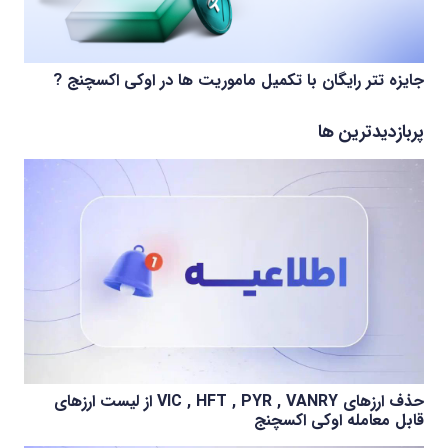
جایزه تتر رایگان با تکمیل ماموریت ها در اوکی اکسچنج ?
پربازدیدترین ها
حذف ارزهای VIC , HFT , PYR , VANRY از لیست ارزهای
قابل معامله اوکی اکسچنج