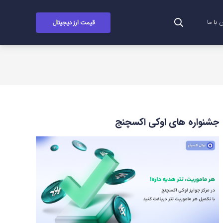
قیمت ارز دیجیتال
با ما
جشنواره های اوکی اکسچنج