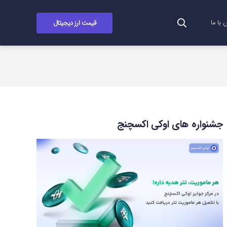
قیمت ارز دیجیتال
با ما
جشنواره های اوکی اکسچنج