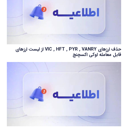
حذف ارزهای VIC , HFT , PYR , VANRY از لیست ارزهای
قابل معامله اوکی اکسچنج